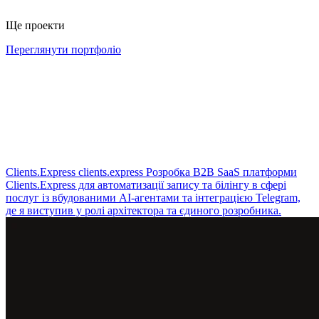
Ще проекти
Переглянути портфоліо
Clients.Express
clients.express
Розробка B2B SaaS платформи
Clients.Express для автоматизації запису та білінгу в сфері
послуг із вбудованими AI-агентами та інтеграцією Telegram,
де я виступив у ролі архітектора та єдиного розробника.