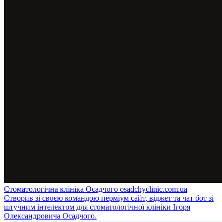
Стоматологічна клініка Осадчого
osadchyclinic.com.ua
Створив зі своєю командою перміум сайт, віджет та чат бот зі
штучним інтелектом для стоматологічної клініки Ігоря
Олександровича Осадчого.