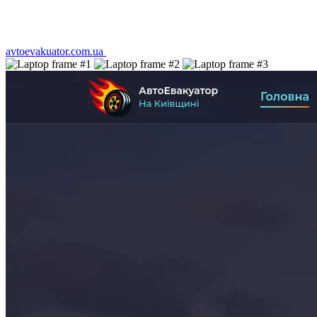
avtoevakuator.com.ua