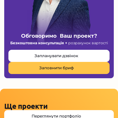
Обговоримо Ваш проект?
Безкоштовна консультація +
розрахунок вартості
Запланувати дзвінок
Заповнити бриф
Ще проекти
Переглянути портфоліо