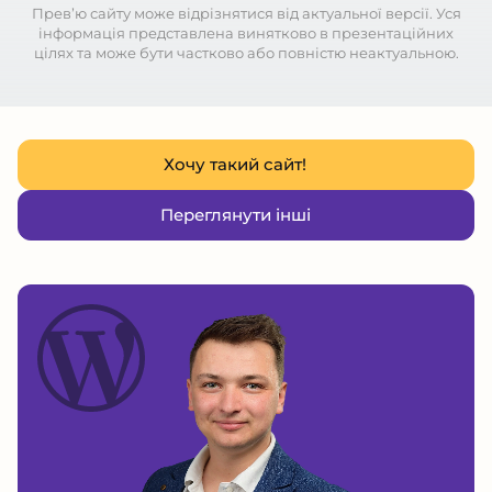
Превʼю сайту може відрізнятися від актуальної версії. Уся
інформація представлена винятково в презентаційних
цілях та може бути частково або повністю неактуальною.
Хочу такий сайт!
Переглянути інші