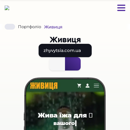
Живиця
Портфоліо
Живиця
zhyvytsia.com.ua