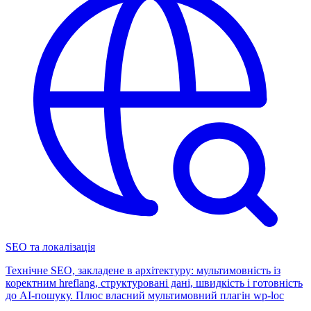
SEO та локалізація
Технічне SEO, закладене в архітектуру: мультимовність із
коректним hreflang, структуровані дані, швидкість і готовність
до AI-пошуку. Плюс власний мультимовний плагін wp-loc