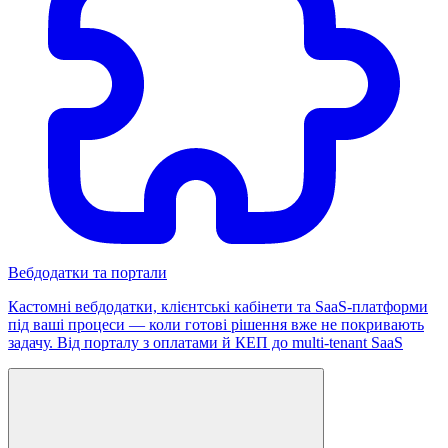
Вебдодатки та портали
Кастомні вебдодатки, клієнтські кабінети та SaaS-платформи
під ваші процеси — коли готові рішення вже не покривають
задачу. Від порталу з оплатами й КЕП до multi-tenant SaaS