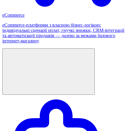
eCommerce
eCommerce-платформи з власною бізнес-логікою:
індивідуальні сценарії оплат, гнучкі знижки, CRM-інтеграції
та автоматизації продажів — далеко за межами базового
інтернет-магазину