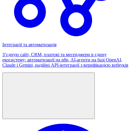
Інтеграції та автоматизація
Зʼєдную сайт, CRM, платежі та месенджери в єдину
екосистему: автоматизації на n8n, AI-агенти на базі OpenAI,
Claude і Gemini, надійні API-інтеграції з верифікацією вебхуків