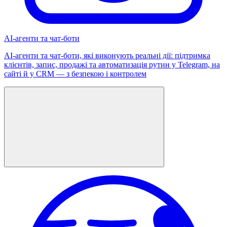
AI-агенти та чат-боти
AI-агенти та чат-боти, які виконують реальні дії: підтримка
клієнтів, запис, продажі та автоматизація рутин у Telegram, на
сайті й у CRM — з безпекою і контролем