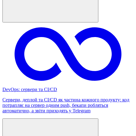
DevOps: сервери та CI/CD
Сервери, деплой та CI/CD як частина кожного продукту: код
потрапляє на сервер одним push, бекапи робляться
автоматично, а звіти приходять у Telegram