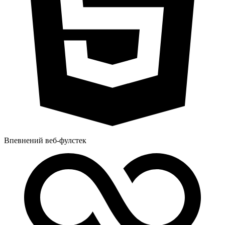
Впевнений веб-фулстек